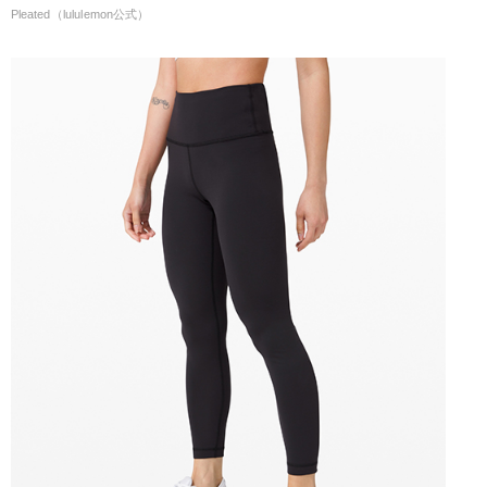
Pleated（lululemon公式）