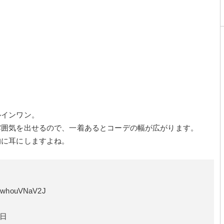
ルインワン。
雰囲気を出せるので、一着あるとコーデの幅が広がります。
的に耳にしますよね。
om/whouVNaV2J
7日