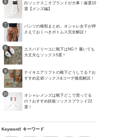
白ソックスこそブランドが大事！厳選10
選【メンズ編】
パンツの種類まとめ。オシャレ女子が押
さえておくべきボトムス完全解説！
エスパドリーユに靴下はNG？ 履いても
大丈夫なソックス5選！
ナイキエアリフトの靴下どうしてる？お
すすめ足袋ソックス&コーデ徹底解説！
オシャレメンズは靴下どこで買ってる
の？おすすめ鉄板ソックスブランド22
選！
Keyword! キーワード