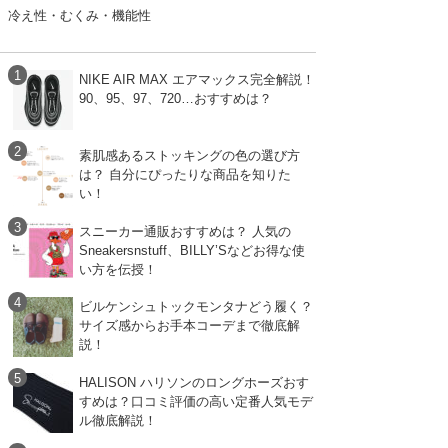
冷え性・むくみ・機能性
NIKE AIR MAX エアマックス完全解説！
90、95、97、720…おすすめは？
素肌感あるストッキングの色の選び方
は？ 自分にぴったりな商品を知りた
い！
スニーカー通販おすすめは？ 人気の
Sneakersnstuff、BILLY’Sなどお得な使
い方を伝授！
ビルケンシュトックモンタナどう履く？
サイズ感からお手本コーデまで徹底解
説！
HALISON ハリソンのロングホーズおす
すめは？口コミ評価の高い定番人気モデ
ル徹底解説！