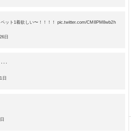
ロペット1着欲しい〜！！！！
pic.twitter.com/CM8PM8wb2h
26日
･･
11日
8日