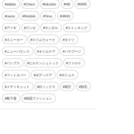
adidas
Chaco
fukuske
NB
NIKE
rasox
Reebok
Teva
VANS
アツギ
グンゼ
サンダル
ストッキング
スニーカー
スリムウォーク
タイツ
ニューバランス
ネイルケア
パラブーツ
パンプス
ビルケンシュトック
ファルケ
フットカバー
ボディケア
ボトムス
メディキュット
白ソックス
着圧
脱毛
靴下屋
韓国ファッション