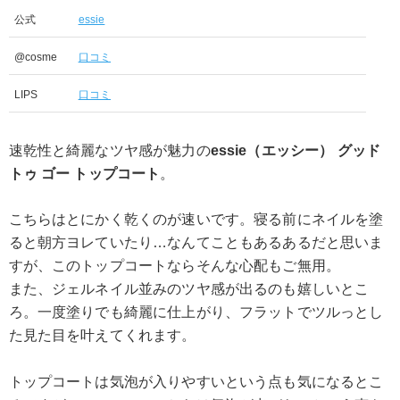
公式
essie
@cosme
口コミ
LIPS
口コミ
速乾性と綺麗なツヤ感が魅力の
essie（エッシー） グッド
トゥ ゴー トップコート
。
こちらはとにかく乾くのが速いです。寝る前にネイルを塗
ると朝方ヨレていたり…なんてこともあるあるだと思いま
すが、このトップコートならそんな心配もご無用。
また、ジェルネイル並みのツヤ感が出るのも嬉しいとこ
ろ。一度塗りでも綺麗に仕上がり、フラットでツルっとし
た見た目を叶えてくれます。
トップコートは気泡が入りやすいという点も気になるとこ