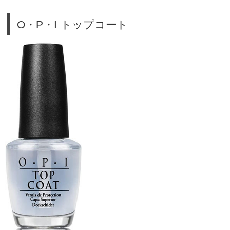
O・P・I トップコート