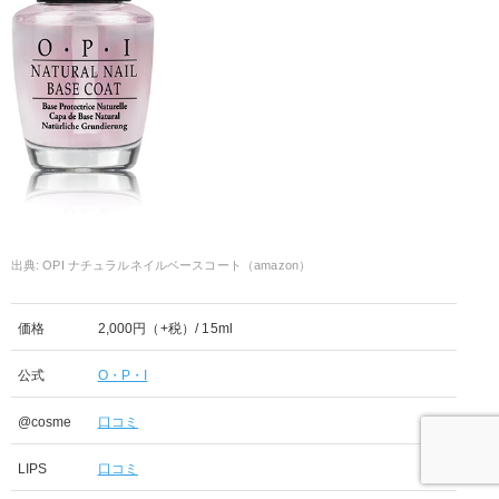
OPI ナチュラルネイルベースコート（amazon）
価格
2,000円（+税）/ 15ml
公式
O・P・I
@cosme
口コミ
LIPS
口コミ