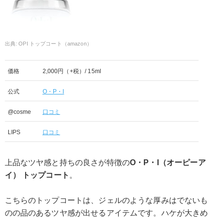
OPI トップコート（amazon）
価格
2,000円（+税）/ 15ml
公式
O・P・I
@cosme
口コミ
LIPS
口コミ
上品なツヤ感と持ちの良さが特徴の
O・P・I（オーピーア
イ） トップコート
。
こちらのトップコートは、ジェルのような厚みはでないも
のの品のあるツヤ感が出せるアイテムです。ハケが大きめ