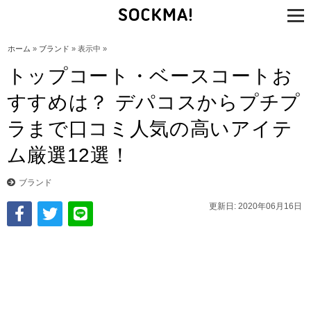
tog
nav
ホーム
»
ブランド
» 表示中 »
トップコート・ベースコートお
すすめは？ デパコスからプチプ
ラまで口コミ人気の高いアイテ
ム厳選12選！
ブランド
更新日: 2020年06月16日