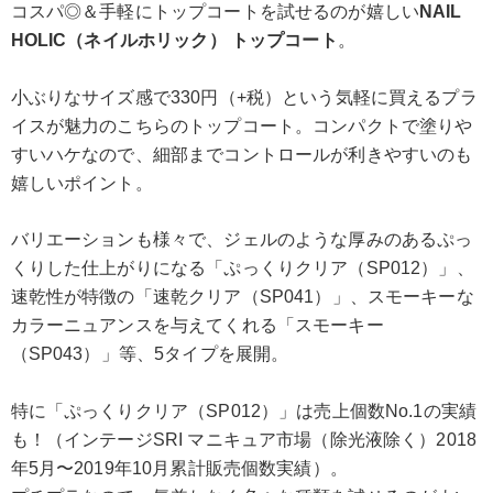
コスパ◎＆手軽にトップコートを試せるのが嬉しい
NAIL
HOLIC（ネイルホリック） トップコート
。
小ぶりなサイズ感で330円（+税）という気軽に買えるプラ
イスが魅力のこちらのトップコート。コンパクトで塗りや
すいハケなので、細部までコントロールが利きやすいのも
嬉しいポイント。
バリエーションも様々で、ジェルのような厚みのあるぷっ
くりした仕上がりになる「ぷっくりクリア（SP012）」、
速乾性が特徴の「速乾クリア（SP041）」、スモーキーな
カラーニュアンスを与えてくれる「スモーキー
（SP043）」等、5タイプを展開。
特に「ぷっくりクリア（SP012）」は売上個数No.1の実績
も！（インテージSRI マニキュア市場（除光液除く）2018
年5月〜2019年10月累計販売個数実績）。