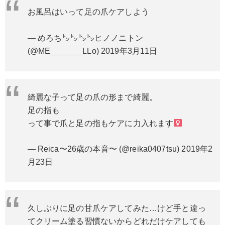
お風呂はいって足の爪ケアしよう
— めろち㌧㌧︎㌧㌧ヒノノニトン
(@ME_______LLo)
2019年3月11日
綺麗な子って足の爪の形まで綺麗。
足の指も
って事で爪と足の指もケアに力入れます‍
— Reica〜26歳の本音〜 (@reika0407tsu)
2019年2
月23日
久しぶりに足の甘爪ケアしてみた…けど手と違っ
てクリーム塗る習慣ないからどれだけケアしても