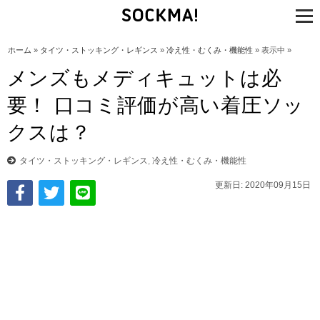
tog
nav
ホーム
»
タイツ・ストッキング・レギンス
»
冷え性・むくみ・機能性
» 表示中 »
メンズもメディキュットは必
要！ 口コミ評価が高い着圧ソッ
クスは？
タイツ・ストッキング・レギンス
,
冷え性・むくみ・機能性
更新日: 2020年09月15日