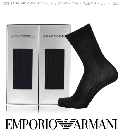
EMPORIO ARMANI エンポリオ アルマーニ 靴下3足組ギフトセット（楽天）