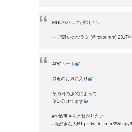
MHLのバッグが欲しい。
— 戸惑いのウラタ (@revourara)
2017
APCトート
最近のお気に入り
その日の服装によって
使い分けてます
#お洒落さんと繋がりたい
#服好きな人RT
pic.twitter.com/2Wfjugy8