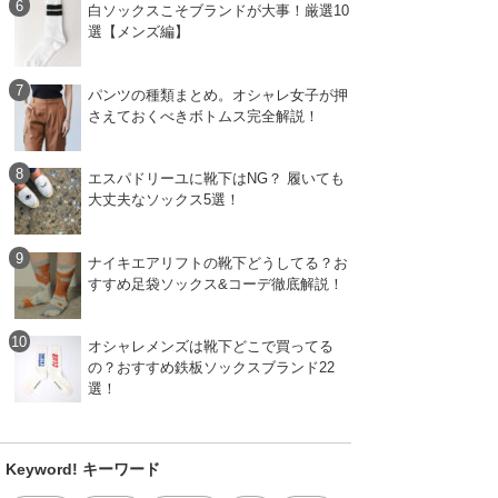
白ソックスこそブランドが大事！厳選10
選【メンズ編】
パンツの種類まとめ。オシャレ女子が押
さえておくべきボトムス完全解説！
エスパドリーユに靴下はNG？ 履いても
大丈夫なソックス5選！
ナイキエアリフトの靴下どうしてる？お
すすめ足袋ソックス&コーデ徹底解説！
オシャレメンズは靴下どこで買ってる
の？おすすめ鉄板ソックスブランド22
選！
Keyword! キーワード