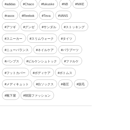
adidas
Chaco
fukuske
NB
NIKE
rasox
Reebok
Teva
VANS
アツギ
グンゼ
サンダル
ストッキング
スニーカー
スリムウォーク
タイツ
ニューバランス
ネイルケア
パラブーツ
パンプス
ビルケンシュトック
ファルケ
フットカバー
ボディケア
ボトムス
メディキュット
白ソックス
着圧
脱毛
靴下屋
韓国ファッション