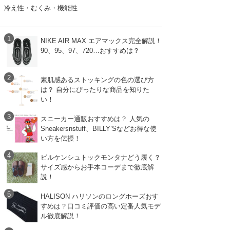
冷え性・むくみ・機能性
NIKE AIR MAX エアマックス完全解説！
90、95、97、720…おすすめは？
素肌感あるストッキングの色の選び方
は？ 自分にぴったりな商品を知りた
い！
スニーカー通販おすすめは？ 人気の
Sneakersnstuff、BILLY’Sなどお得な使
い方を伝授！
ビルケンシュトックモンタナどう履く？
サイズ感からお手本コーデまで徹底解
説！
HALISON ハリソンのロングホーズおす
すめは？口コミ評価の高い定番人気モデ
ル徹底解説！