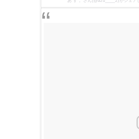
あ ず 。さん(@azu____2)がシェ