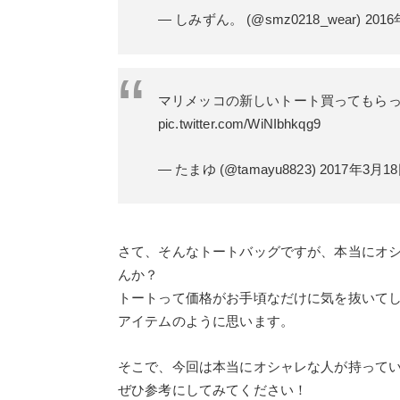
— しみずん。 (@smz0218_wear)
201
マリメッコの新しいトート買ってもら
pic.twitter.com/WiNIbhkqg9
— たまゆ (@tamayu8823)
2017年3月1
さて、そんなトートバッグですが、本当にオ
んか？
トートって価格がお手頃なだけに気を抜いて
アイテムのように思います。
そこで、今回は本当にオシャレな人が持って
ぜひ参考にしてみてください！