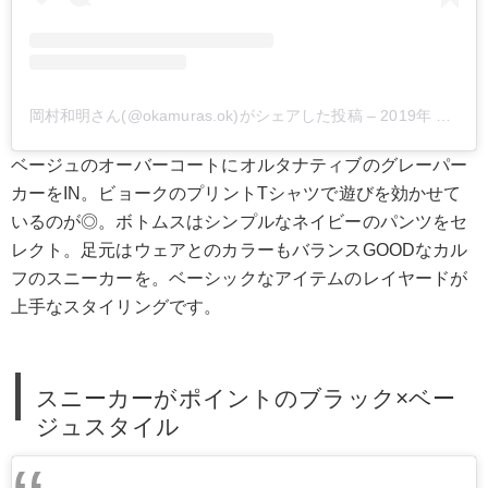
岡村和明さん(@okamuras.ok)がシェアした投稿
–
2019年 2月月22日午後4時51分PST
ベージュのオーバーコートにオルタナティブのグレーパー
カーをIN。ビョークのプリントTシャツで遊びを効かせて
いるのが◎。ボトムスはシンプルなネイビーのパンツをセ
レクト。足元はウェアとのカラーもバランスGOODなカル
フのスニーカーを。ベーシックなアイテムのレイヤードが
上手なスタイリングです。
スニーカーがポイントのブラック×ベー
ジュスタイル