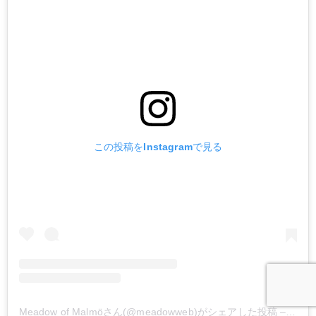
この投稿をInstagramで見る
Meadow of Malmöさん(@meadowweb)がシェアした投稿
–
201